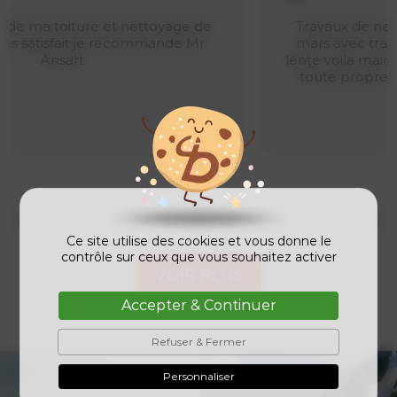
Travaux de nettoyage toiture effectuée en
mars avec traitement anti mousse à action
lente voila maintenant 5 mois et ma toiture et
toute propre. Je recommande Mr Ansart.
Ce site utilise des cookies et vous donne le
contrôle sur ceux que vous souhaitez activer
VOIR PLUS
Accepter & Continuer
Refuser & Fermer
Personnaliser