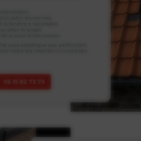
intervention.
elux selon les normes.
e la fenêtre si nécessaire.
lus selon le projet.
de la zone d’intervention.
tat aussi esthétique que performant.
ant notre site internet ou contactez-
06 15 82 73 73