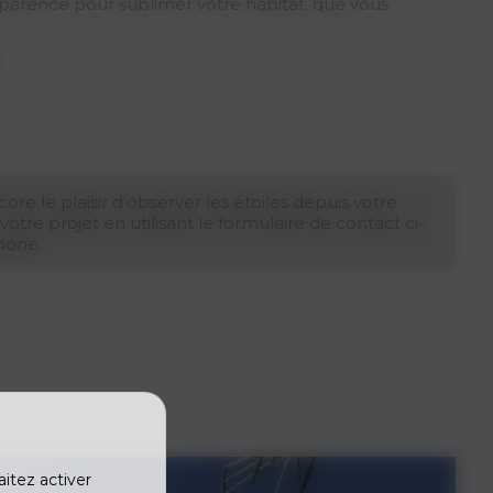
sparence pour sublimer votre habitat, que vous
.
re le plaisir d’observer les étoiles depuis votre
re projet en utilisant le formulaire de contact ci-
hone.
aitez activer