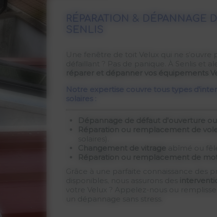
RÉPARATION & DÉPANNAGE D
SENLIS
Une fenêtre de toit Velux qui ne s’ouvre
défaillant ? Pas de panique. À Senlis et
réparer et dépanner vos équipements V
Notre expertise couvre tous types d'inte
solaires :
Dépannage de défaut d'ouverture o
Réparation ou remplacement de vole
solaires).
Changement de vitrage
abîmé ou fêlé
Réparation ou remplacement de mot
Grâce à une parfaite connaissance des p
disponibles, nous assurons des
interventi
votre Velux ? Appelez-nous ou remplissez
un dépannage sans stress.