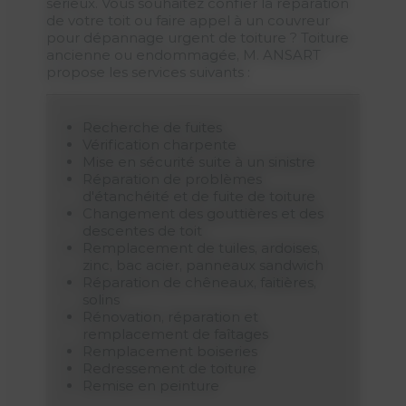
sérieux. Vous souhaitez confier la réparation
de votre toit ou faire appel à un couvreur
pour dépannage urgent de toiture ? Toiture
ancienne ou endommagée, M. ANSART
propose les services suivants :
Recherche de fuites
Vérification charpente
Mise en sécurité suite à un sinistre
Réparation de problèmes
d'étanchéité et de fuite de toiture
Changement des gouttières et des
descentes de toit
Remplacement de tuiles, ardoises,
zinc, bac acier, panneaux sandwich
Réparation de chêneaux, faitières,
solins
Rénovation, réparation et
remplacement de faîtages
Remplacement boiseries
Redressement de toiture
Remise en peinture