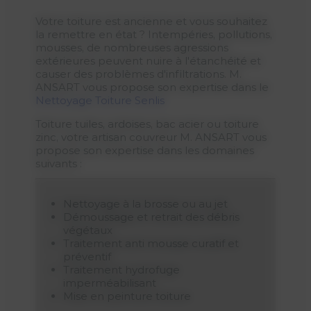
Votre toiture est ancienne et vous souhaitez
la remettre en état ? Intempéries, pollutions,
mousses, de nombreuses agressions
extérieures peuvent nuire à l'étanchéité et
causer des problèmes d'infiltrations. M.
ANSART vous propose son expertise dans le
Nettoyage Toiture Senlis
Toiture tuiles, ardoises, bac acier ou toiture
zinc, votre artisan couvreur M. ANSART vous
propose son expertise dans les domaines
suivants :
Nettoyage à la brosse ou au jet
Démoussage et retrait des débris
végétaux
Traitement anti mousse curatif et
préventif
Traitement hydrofuge
imperméabilisant
Mise en peinture toiture