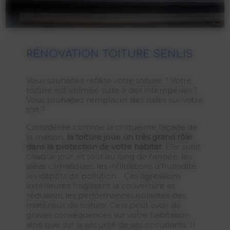
RÉNOVATION TOITURE SENLIS
Vous souhaitez refaire votre toiture ? Votre
toiture est abîmée suite à des intempéries ?
Vous souhaitez remplacer des tuiles sur votre
toit ?
Considérée comme la cinquième façade de
la maison,
la toiture joue un très grand rôle
dans la protection de votre habitat
. Elle subit
chaque jour, et tout au long de l'année, les
aléas climatiques, les infiltrations d'humidité,
les dépôts de pollution… Ces agressions
extérieures fragilisent la couverture et
réduisent les performances isolantes des
matériaux de toiture. Cela peut avoir de
graves conséquences sur votre habitation
ainsi que sur la sécurité de ses occupants. Il