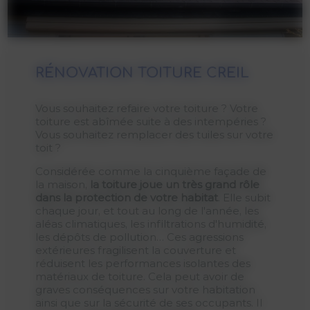
RÉNOVATION TOITURE CREIL
Vous souhaitez refaire votre toiture ? Votre
toiture est abîmée suite à des intempéries ?
Vous souhaitez remplacer des tuiles sur votre
toit ?
Considérée comme la cinquième façade de
la maison,
la toiture joue un très grand rôle
dans la protection de votre habitat
. Elle subit
chaque jour, et tout au long de l'année, les
aléas climatiques, les infiltrations d'humidité,
les dépôts de pollution… Ces agressions
extérieures fragilisent la couverture et
réduisent les performances isolantes des
matériaux de toiture. Cela peut avoir de
graves conséquences sur votre habitation
ainsi que sur la sécurité de ses occupants. Il