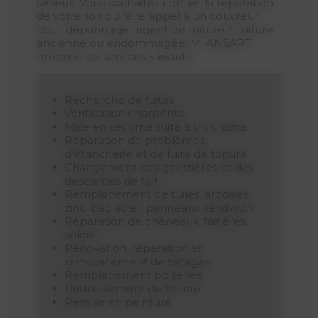
sérieux. Vous souhaitez confier la réparation
de votre toit ou faire appel à un couvreur
pour dépannage urgent de toiture ? Toiture
ancienne ou endommagée, M. ANSART
propose les services suivants :
Recherche de fuites
Vérification charpente
Mise en sécurité suite à un sinistre
Réparation de problèmes
d'étanchéité et de fuite de toiture
Changement des gouttières et des
descentes de toit
Remplacement de tuiles, ardoises,
zinc, bac acier, panneaux sandwich
Réparation de chêneaux, faitières,
solins
Rénovation, réparation et
remplacement de faîtages
Remplacement boiseries
Redressement de toiture
Remise en peinture