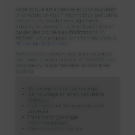
Votre toiture est ancienne et vous souhaitez
la remettre en état ? Intempéries, pollutions,
mousses, de nombreuses agressions
extérieures peuvent nuire à l'étanchéité et
causer des problèmes d'infiltrations. M.
ANSART vous propose son expertise dans le
Nettoyage Toiture Creil
Toiture tuiles, ardoises, bac acier ou toiture
zinc, votre artisan couvreur M. ANSART vous
propose son expertise dans les domaines
suivants :
Nettoyage à la brosse ou au jet
Démoussage et retrait des débris
végétaux
Traitement anti mousse curatif et
préventif
Traitement hydrofuge
imperméabilisant
Mise en peinture toiture