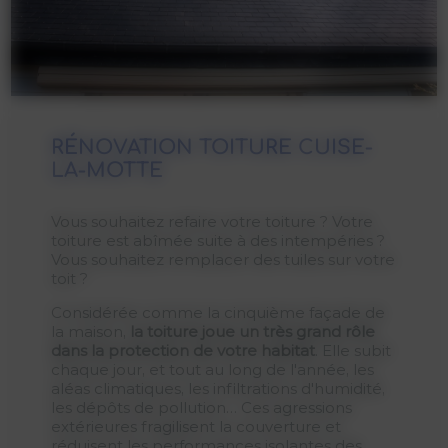
RÉNOVATION TOITURE CUISE-
LA-MOTTE
Vous souhaitez refaire votre toiture ? Votre
toiture est abîmée suite à des intempéries ?
Vous souhaitez remplacer des tuiles sur votre
toit ?
Considérée comme la cinquième façade de
la maison,
la toiture joue un très grand rôle
dans la protection de votre habitat
. Elle subit
chaque jour, et tout au long de l'année, les
aléas climatiques, les infiltrations d'humidité,
les dépôts de pollution… Ces agressions
extérieures fragilisent la couverture et
réduisent les performances isolantes des