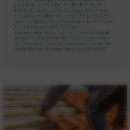
problème dans toute la ville de Cuise-la-
Motte et ses environs. Vous pouvez faire à
nous pour réaliser tous types de prestations
visant à réhabiliter votre toit et à lui redonner
toutes ses capacités d'isolation et
d'étanchéité. Nous vous assurons un travail
soigné et irréprochable. Vous pouvez nous
joindre à tout moment, nous serons ravis de
vous faire un devis gratuit et personnalisé.