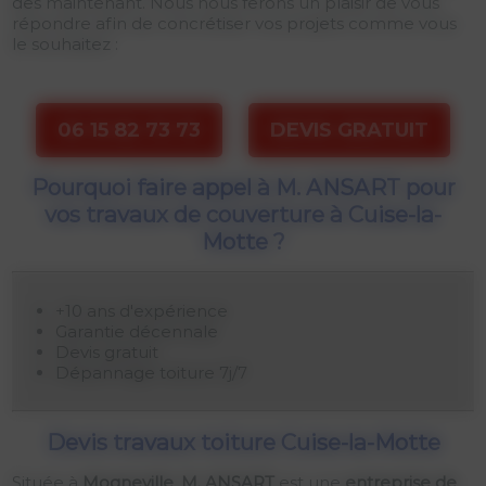
dès maintenant. Nous nous ferons un plaisir de vous
répondre afin de concrétiser vos projets comme vous
le souhaitez :
06 15 82 73 73
DEVIS GRATUIT
Pourquoi faire appel à M. ANSART pour
vos travaux de couverture à Cuise-la-
Motte ?
+10 ans d'expérience
Garantie décennale
Devis gratuit
Dépannage toiture 7j/7
Devis travaux toiture Cuise-la-Motte
Située à
Mogneville
,
M. ANSART
est une
entreprise de