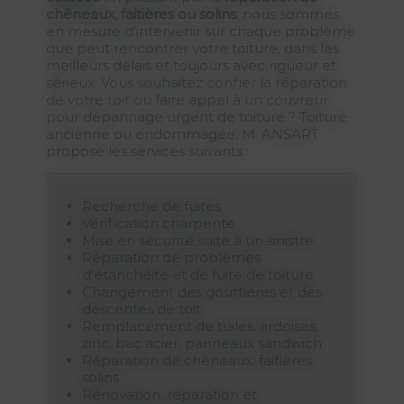
chêneaux, faitières ou solins
, nous sommes
en mesure d'intervenir sur chaque problème
que peut rencontrer votre toiture, dans les
meilleurs délais et toujours avec rigueur et
sérieux. Vous souhaitez confier la réparation
de votre toit ou faire appel à un couvreur
pour dépannage urgent de toiture ? Toiture
ancienne ou endommagée, M. ANSART
propose les services suivants :
Recherche de fuites
Vérification charpente
Mise en sécurité suite à un sinistre
Réparation de problèmes
d'étanchéité et de fuite de toiture
Changement des gouttières et des
descentes de toit
Remplacement de tuiles, ardoises,
zinc, bac acier, panneaux sandwich
Réparation de chêneaux, faitières,
solins
Rénovation, réparation et